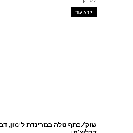
ולא רק
קרא עוד
שוק/כתף טלה במרינדת לימון, דב
דרליצ’מן