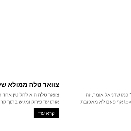
צוואר טלה ממולא של 
כמו שדניאל אומר, זה
צוואר טלה הוא לחלוטין אחד ה
המתכון בשבילכם. צלייה איטית וארוכה, low&slow אף פעם לא מאכזבת
אותו עד פירוק ומגיש בתוך קרו
קרא עוד